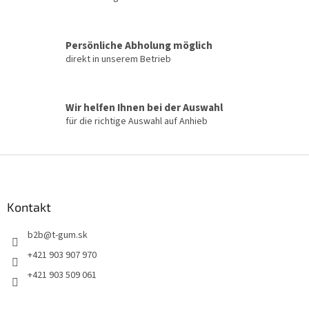
t
e
d
e
Persönliche Abholung möglich
r
direkt in unserem Betrieb
L
i
s
t
Wir helfen Ihnen bei der Auswahl
e
für die richtige Auswahl auf Anhieb
F
u
ß
z
Kontakt
e
b2b
@
t-gum.sk
i
l
+421 903 907 970
e
+421 903 509 061