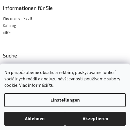
Informationen für Sie
Wie man einkauft
Katalog
Hilfe
Suche
SUCHEN
Na prispôsobenie obsahu a reklám, poskytovanie funkcií
sociálnych médií a analýzu návštevnosti používame súbory
cookie. Viac informácií
tu
.
Erstellt von Shoptet
Einstellungen
Copyright 2026
www.t-gum.sk
. Alle Rechte vorbehalten.
Cookie-
Ablehnen
Akzeptieren
Einstellungen ändern