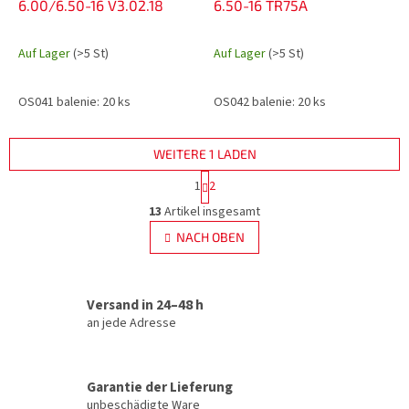
6.00/6.50-16 V3.02.18
6.50-16 TR75A
Auf Lager
(>5 St)
Auf Lager
(>5 St)
OS041 balenie: 20 ks
OS042 balenie: 20 ks
WEITERE 1 LADEN
P
1
2
a
S
g
13
Artikel insgesamt
t
i
e
NACH OBEN
n
u
i
e
e
r
r
u
Versand in 24–48 h
e
n
l
an jede Adresse
g
e
m
e
Garantie der Lieferung
n
unbeschädigte Ware