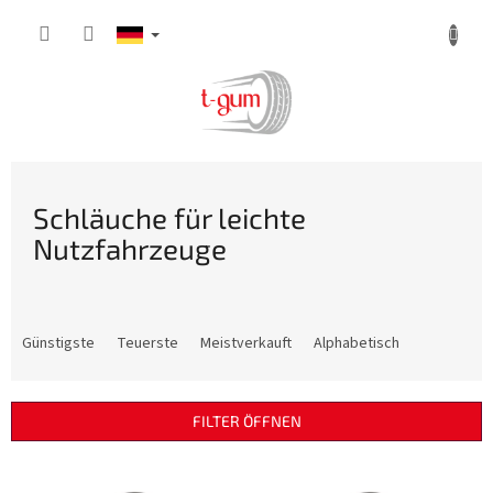
Zum
Inhalt
springen
Schläuche für leichte
Nutzfahrzeuge
P
r
Günstigste
Teuerste
Meistverkauft
Alphabetisch
o
d
u
FILTER ÖFFNEN
k
t
L
s