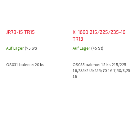
JR78-15 TR15
KI 1660 215/225/235-16
TR13
Auf Lager
(>5 St)
Auf Lager
(>5 St)
OS031 balenie: 20 ks
OS035 balenie: 18 ks 215/225-
16,235/245/255/70-16 7,50/8,25-
16