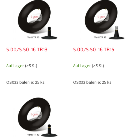
i
o
s
r
t
t
e
i
d
e
e
r
r
u
P
5.00/5.50-16 TR13
5.00/5.50-16 TR15
n
r
g
o
Auf Lager
(>5 St)
Auf Lager
(>5 St)
d
u
OS033 balenie: 25 ks
OS032 balenie: 25 ks
k
t
e