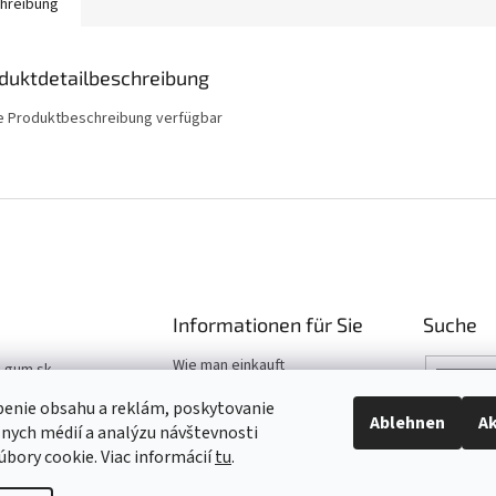
hreibung
duktdetailbeschreibung
e Produktbeschreibung verfügbar
Informationen für Sie
Suche
Wie man einkauft
t-gum.sk
Katalog
03 907 970
benie obsahu a reklám, poskytovanie
Hilfe
Ablehnen
Ak
álnych médií a analýzu návštevnosti
03 509 061
bory cookie. Viac informácií
tu
.