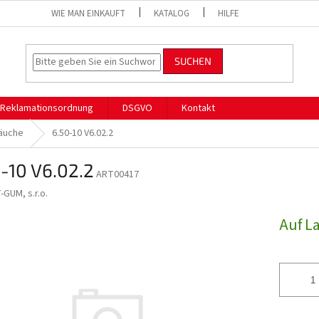
WIE MAN EINKAUFT
KATALOG
HILFE
SUCHEN
Reklamationsordnung
DSGVO
Kontakt
läuche
6.50-10 V6.02.2
-10 V6.02.2
ART00417
-GUM, s.r.o.
Auf L