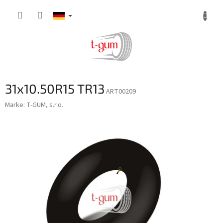
Zum
Inhalt
springen
31x10.50R15 TR13
ART00209
Marke:
T-GUM, s.r.o.