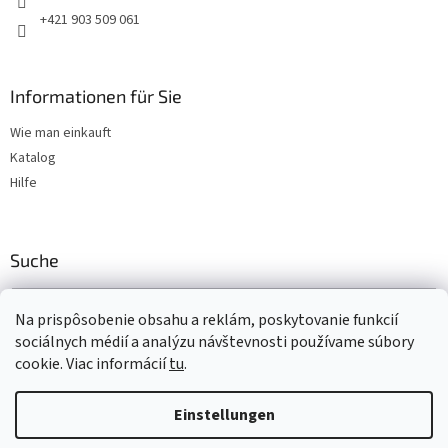
e
+421 903 509 061
Informationen für Sie
Wie man einkauft
Katalog
Hilfe
Suche
SUCHEN
Na prispôsobenie obsahu a reklám, poskytovanie funkcií
sociálnych médií a analýzu návštevnosti používame súbory
cookie. Viac informácií
tu
.
Erstellt von Shoptet
Einstellungen