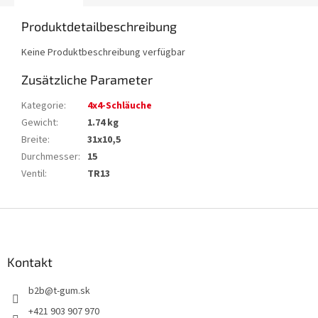
Produktdetailbeschreibung
Keine Produktbeschreibung verfügbar
Zusätzliche Parameter
Kategorie
:
4x4-Schläuche
Gewicht
:
1.74 kg
Breite
:
31x10,5
Durchmesser
:
15
Ventil
:
TR13
F
u
ß
z
Kontakt
e
b2b
@
t-gum.sk
i
l
+421 903 907 970