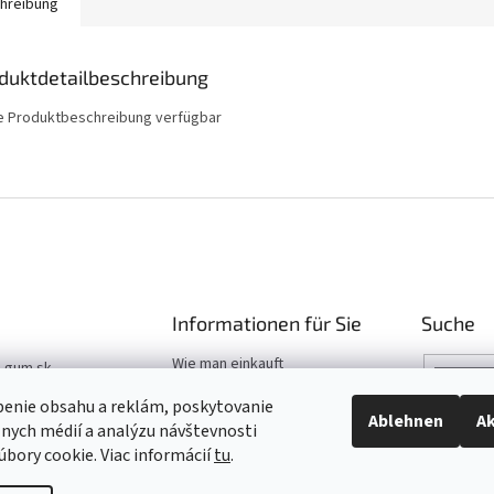
hreibung
duktdetailbeschreibung
e Produktbeschreibung verfügbar
Informationen für Sie
Suche
Wie man einkauft
t-gum.sk
Katalog
03 907 970
benie obsahu a reklám, poskytovanie
Hilfe
Ablehnen
Ak
álnych médií a analýzu návštevnosti
03 509 061
bory cookie. Viac informácií
tu
.