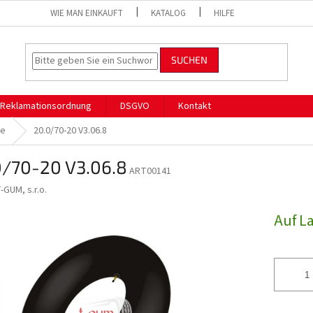
WIE MAN EINKAUFT
KATALOG
HILFE
SUCHEN
Reklamationsordnung
DSGVO
Kontakt
he
20.0/70-20 V3.06.8
0/70-20 V3.06.8
ART00141
-GUM, s.r.o.
Auf L