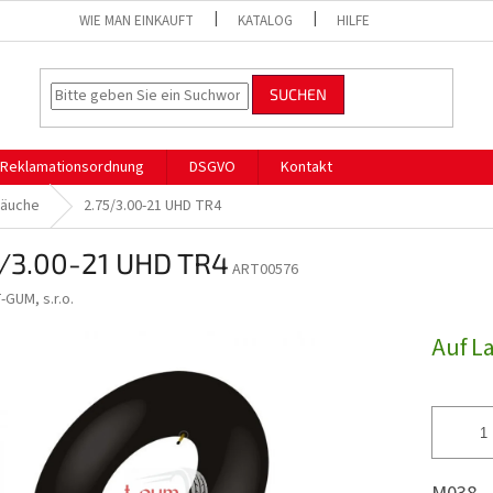
WIE MAN EINKAUFT
KATALOG
HILFE
SUCHEN
Reklamationsordnung
DSGVO
Kontakt
läuche
2.75/3.00-21 UHD TR4
5/3.00-21 UHD TR4
ART00576
-GUM, s.r.o.
Auf L