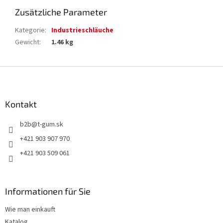
Zusätzliche Parameter
Kategorie
:
Industrieschläuche
Gewicht
:
1.46 kg
F
u
ß
z
Kontakt
e
b2b
@
t-gum.sk
i
l
+421 903 907 970
e
+421 903 509 061
Informationen für Sie
Wie man einkauft
Katalog