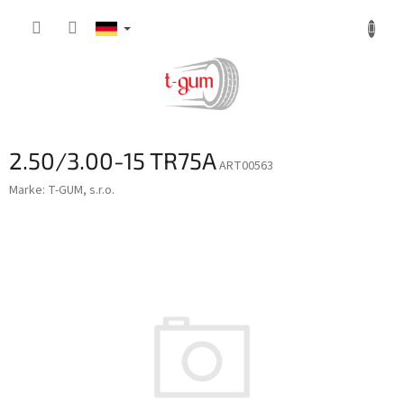
Zum
Inhalt
springen
2.50/3.00-15 TR75A
ART00563
Marke:
T-GUM, s.r.o.