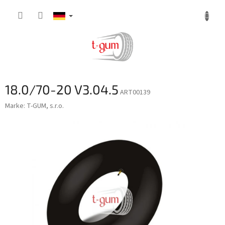
Zum
Inhalt
springen
18.0/70-20 V3.04.5
ART00139
Marke:
T-GUM, s.r.o.