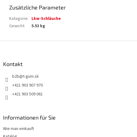
Zusätzliche Parameter
Kategorie
:
Lkw-Schläuche
Gewicht
:
5.53 kg
F
u
ß
z
Kontakt
e
b2b
@
t-gum.sk
i
l
+421 903 907 970
e
+421 903 509 061
Informationen für Sie
Wie man einkauft
Katalog