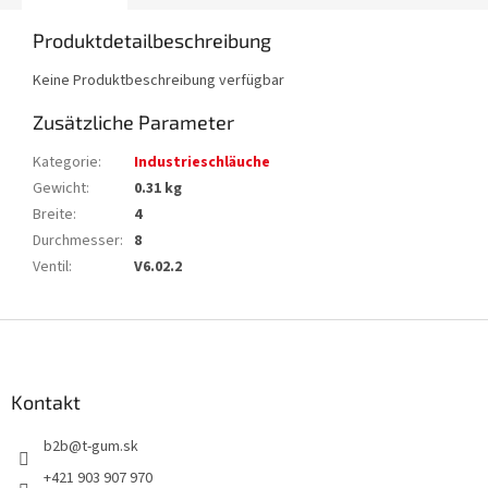
Produktdetailbeschreibung
Keine Produktbeschreibung verfügbar
Zusätzliche Parameter
Kategorie
:
Industrieschläuche
Gewicht
:
0.31 kg
Breite
:
4
Durchmesser
:
8
Ventil
:
V6.02.2
F
u
ß
z
Kontakt
e
b2b
@
t-gum.sk
i
l
+421 903 907 970