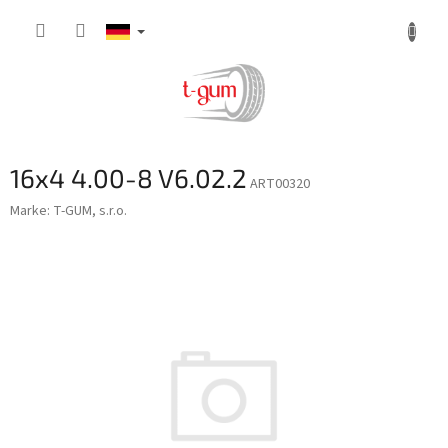
Zum
Inhalt
springen
16x4 4.00-8 V6.02.2
ART00320
Marke:
T-GUM, s.r.o.