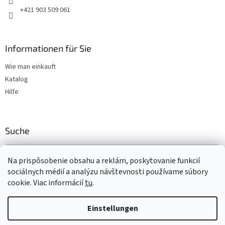
e
+421 903 509 061
Informationen für Sie
Wie man einkauft
Katalog
Hilfe
Suche
SUCHEN
Na prispôsobenie obsahu a reklám, poskytovanie funkcií
sociálnych médií a analýzu návštevnosti používame súbory
cookie. Viac informácií
tu
.
Erstellt von Shoptet
Einstellungen