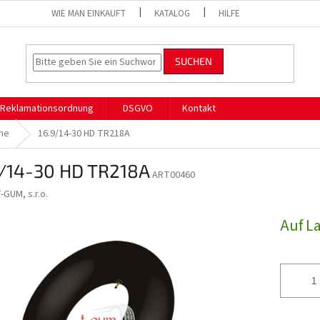
WIE MAN EINKAUFT
KATALOG
HILFE
SUCHEN
Reklamationsordnung
DSGVO
Kontakt
he
16.9/14-30 HD TR218A
9/14-30 HD TR218A
ART00460
-GUM, s.r.o.
Auf L