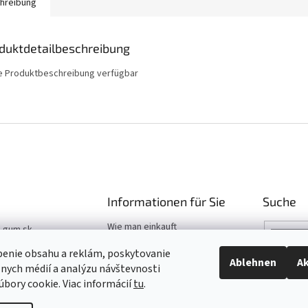
hreibung
duktdetailbeschreibung
e Produktbeschreibung verfügbar
Informationen für Sie
Suche
Wie man einkauft
t-gum.sk
Katalog
03 907 970
benie obsahu a reklám, poskytovanie
Hilfe
Ablehnen
Ak
álnych médií a analýzu návštevnosti
03 509 061
bory cookie. Viac informácií
tu
.