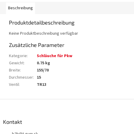
Beschreibung
Produktdetailbeschreibung
Keine Produktbeschreibung verfügbar
Zusätzliche Parameter
Kategorie
:
Schläuche für Pkw
Gewicht
:
0.75 kg
Breite
:
155/70
Durchmesser
:
15
Ventil
:
TR13
F
u
ß
z
Kontakt
e