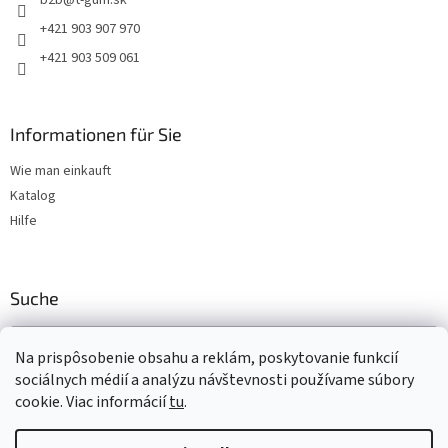
b2b
@
t-gum.sk
i
l
+421 903 907 970
e
+421 903 509 061
Informationen für Sie
Wie man einkauft
Katalog
Hilfe
Suche
SUCHEN
Na prispôsobenie obsahu a reklám, poskytovanie funkcií
sociálnych médií a analýzu návštevnosti používame súbory
cookie. Viac informácií
tu
.
Erstellt von Shoptet