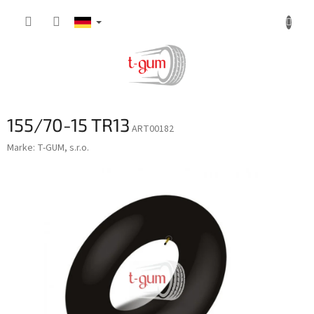
Zum
Inhalt
springen
155/70-15 TR13
ART00182
Marke:
T-GUM, s.r.o.