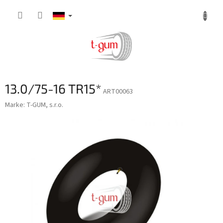
Zum
Inhalt
springen
13.0/75-16 TR15*
ART00063
Marke:
T-GUM, s.r.o.