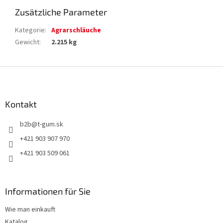
Zusätzliche Parameter
Kategorie
:
Agrarschläuche
Gewicht
:
2.215 kg
F
u
ß
z
Kontakt
e
b2b
@
t-gum.sk
i
l
+421 903 907 970
e
+421 903 509 061
Informationen für Sie
Wie man einkauft
Katalog