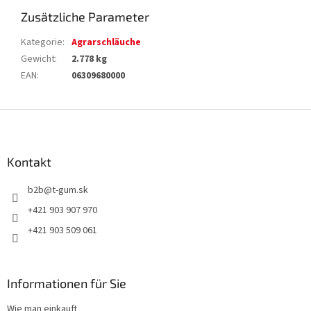
Zusätzliche Parameter
Kategorie
:
Agrarschläuche
Gewicht
:
2.778 kg
EAN
:
06309680000
F
u
ß
z
Kontakt
e
b2b
@
t-gum.sk
i
l
+421 903 907 970
e
+421 903 509 061
Informationen für Sie
Wie man einkauft