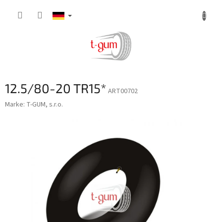
Zum
Inhalt
springen
12.5/80-20 TR15*
ART00702
Marke:
T-GUM, s.r.o.