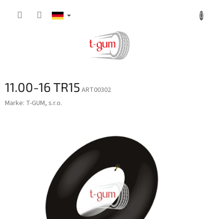
Zum
Inhalt
springen
11.00-16 TR15
ART00302
Marke:
T-GUM, s.r.o.