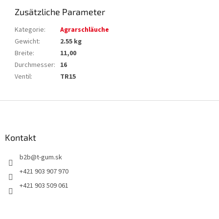
Zusätzliche Parameter
Kategorie
:
Agrarschläuche
Gewicht
:
2.55 kg
Breite
:
11,00
Durchmesser
:
16
Ventil
:
TR15
F
u
ß
z
Kontakt
e
b2b
@
t-gum.sk
i
l
+421 903 907 970
e
+421 903 509 061