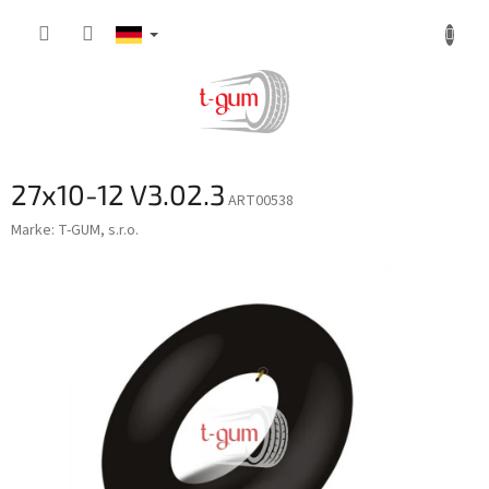
Zum
Inhalt
springen
27x10-12 V3.02.3
ART00538
Marke:
T-GUM, s.r.o.