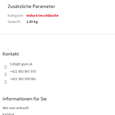
Zusätzliche Parameter
Kategorie
:
Industrieschläuche
Gewicht
:
1.83 kg
F
u
ß
z
Kontakt
e
b2b
@
t-gum.sk
i
l
+421 903 907 970
e
+421 903 509 061
Informationen für Sie
Wie man einkauft
Katalog