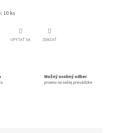
: 10 ks
OPÝTAŤ SA
ZDIEĽAŤ
a
Možný osobný odber
ru
priamo na našej prevádzke