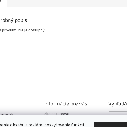
s
robný popis
s produktu nie je dostupný
Informácie pre vás
Vyhľadá
Ako nakupovať
t-gum.sk
Katalóg
03 907 970
enie obsahu a reklám, poskytovanie funkcií