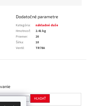
Dodatočné parametre
Kategória
:
nákladné duše
Hmotnosť
:
2.41 kg
Priemer
:
20
Šírka
:
10
Ventil
:
TR78A
vanie
HĽADAŤ