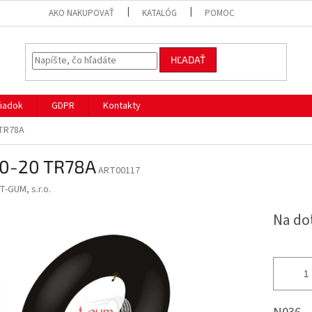
AKO NAKUPOVAŤ
KATALÓG
POMOC
HĽADAŤ
iadok
GDPR
Kontakty
 TR78A
00-20 TR78A
ART00117
T-GUM, s.r.o.
Na do