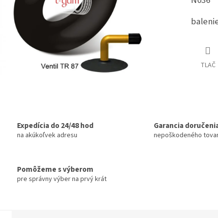
N036
balenie
TLAČ
Expedícia do 24/48 hod
Garancia doručeni
na akúkoľvek adresu
nepoškodeného tova
Pomôžeme s výberom
pre správny výber na prvý krát